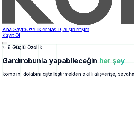
Ana Sayfa
Özellikler
Nasıl Çalışır
İletişim
Kayıt Ol
✨ 8 Güçlü Özellik
Gardırobunla yapabileceğin
her şey
komb.in, dolabını dijitalleştirmekten akıllı alışverişe, s
01
🤖
AI Destekli Kombin Önerileri
Her sabah sana özel